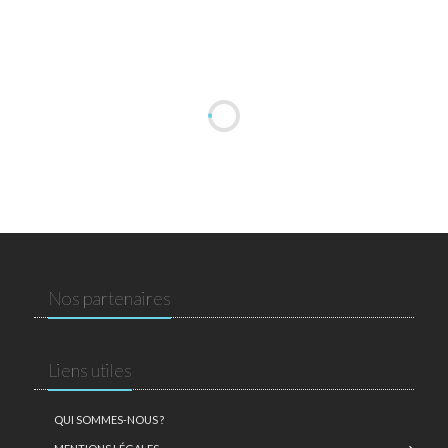
Nos partenaires
Liens utiles
QUI SOMMES-NOUS ?