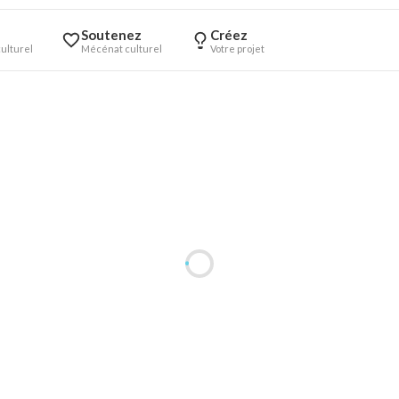
Soutenez
Créez
ulturel
Mécénat culturel
Votre projet