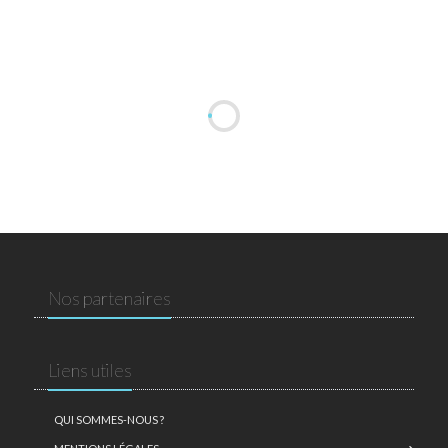
Nos partenaires
Liens utiles
QUI SOMMES-NOUS ?