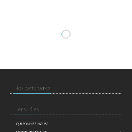
Nos partenaires
Liens utiles
QUI SOMMES-NOUS ?