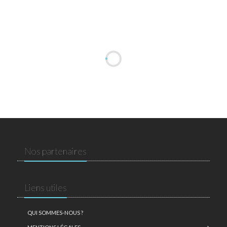
Nos partenaires
Liens utiles
QUI SOMMES-NOUS ?