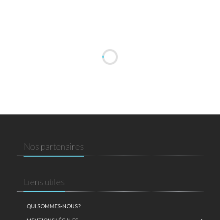
Nos partenaires
Liens utiles
QUI SOMMES-NOUS ?