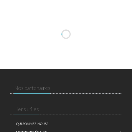
Nos partenaires
Liens utiles
QUI SOMMES-NOUS ?