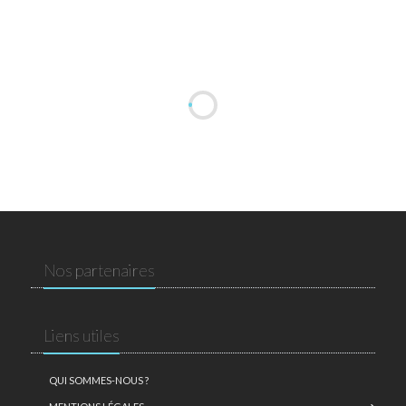
Nos partenaires
Liens utiles
QUI SOMMES-NOUS ?