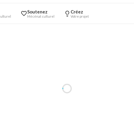
Soutenez
Créez
ulturel
Mécénat culturel
Votre projet