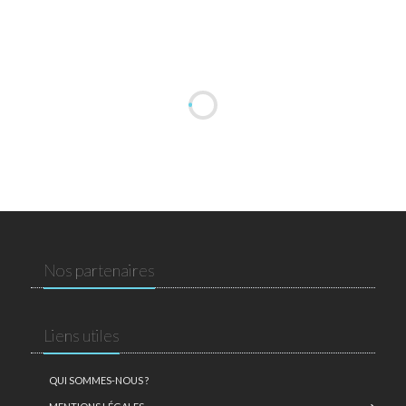
Nos partenaires
Liens utiles
QUI SOMMES-NOUS ?