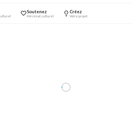
Soutenez
Créez
ulturel
Mécénat culturel
Votre projet