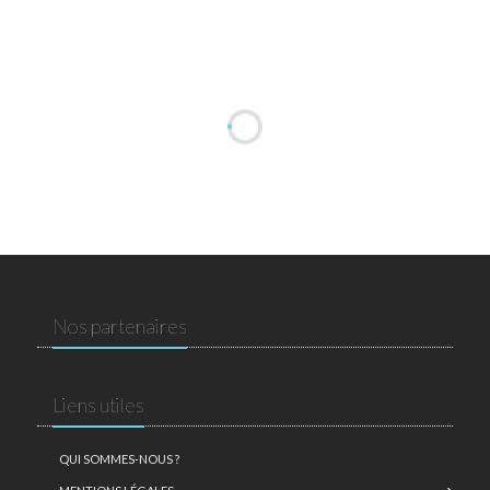
Nos partenaires
Liens utiles
QUI SOMMES-NOUS ?