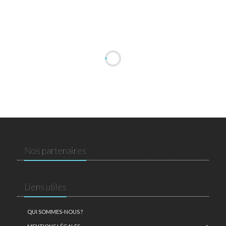
Nos partenaires
Liens utiles
QUI SOMMES-NOUS ?