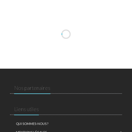
Nos partenaires
Liens utiles
QUI SOMMES-NOUS ?