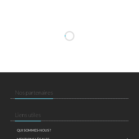
Nos partenaires
Liens utiles
QUI SOMMES-NOUS ?