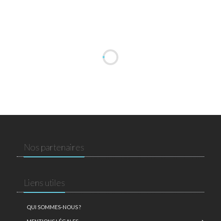
Nos partenaires
Liens utiles
QUI SOMMES-NOUS ?