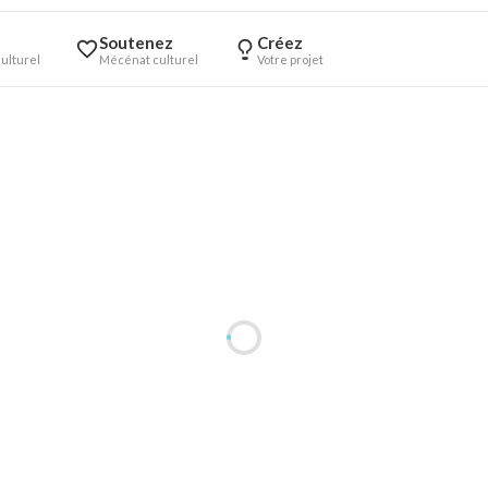
Soutenez
Créez
ulturel
Mécénat culturel
Votre projet