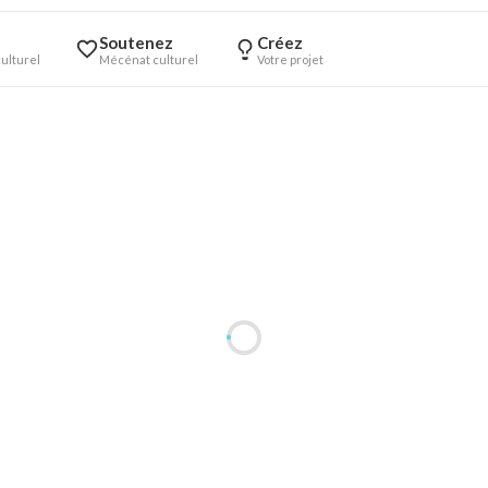
Soutenez
Créez
ulturel
Mécénat culturel
Votre projet