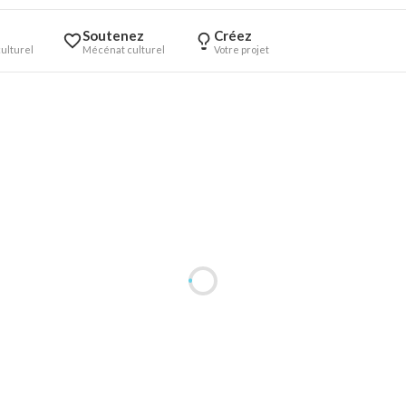
Soutenez
Créez
ulturel
Mécénat culturel
Votre projet