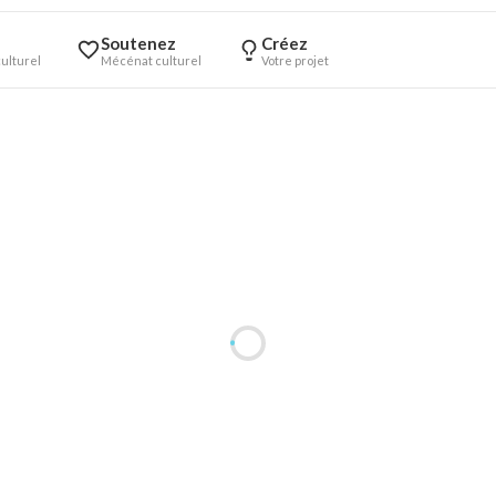
Soutenez
Créez
ulturel
Mécénat culturel
Votre projet