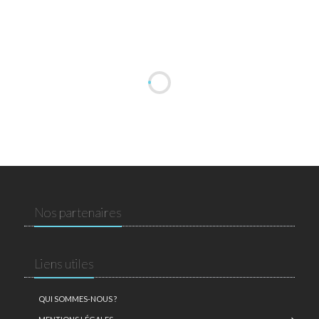
Nos partenaires
Liens utiles
QUI SOMMES-NOUS ?