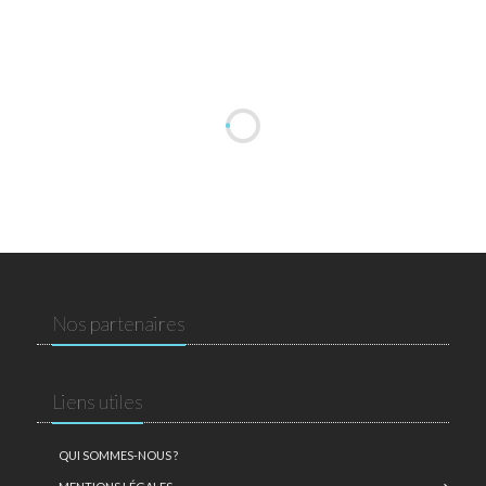
Nos partenaires
Liens utiles
QUI SOMMES-NOUS ?