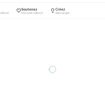
Soutenez
Créez
ulturel
Mécénat culturel
Votre projet