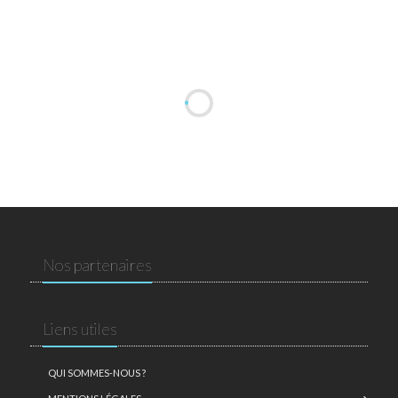
Nos partenaires
Liens utiles
QUI SOMMES-NOUS ?