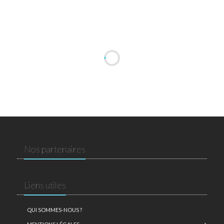
Nos partenaires
Liens utiles
QUI SOMMES-NOUS ?