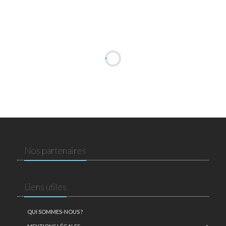
Nos partenaires
Liens utiles
QUI SOMMES-NOUS ?