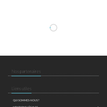
Nos partenaires
Liens utiles
QUI SOMMES-NOUS ?