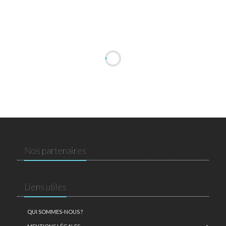
Nos partenaires
Liens utiles
QUI SOMMES-NOUS ?