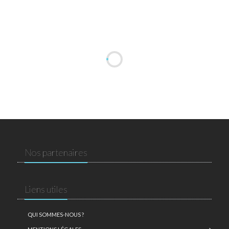
Nos partenaires
Liens utiles
QUI SOMMES-NOUS ?