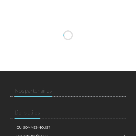
Nos partenaires
Liens utiles
QUI SOMMES-NOUS ?