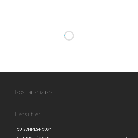
Nos partenaires
Liens utiles
QUI SOMMES-NOUS ?