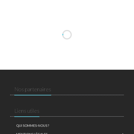
Nos partenaires
Liens utiles
QUI SOMMES-NOUS ?