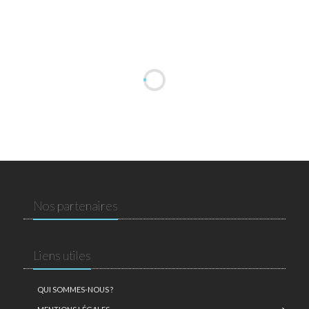
Nos partenaires
Liens utiles
QUI SOMMES-NOUS ?