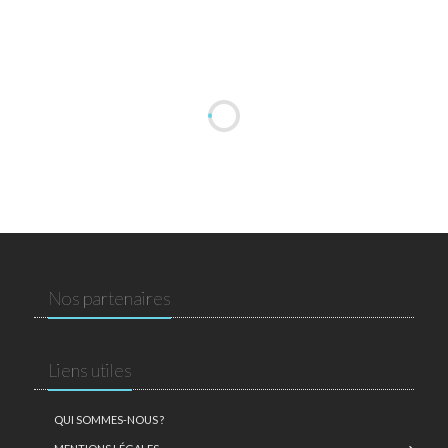
Nos partenaires
Liens utiles
QUI SOMMES-NOUS ?