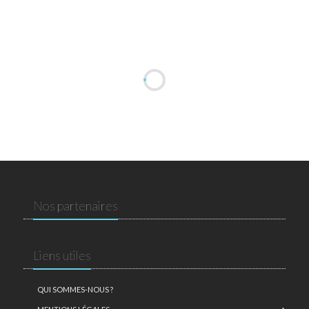
Nos partenaires
Liens utiles
QUI SOMMES-NOUS ?