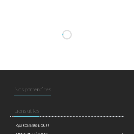
Nos partenaires
Liens utiles
QUI SOMMES-NOUS ?