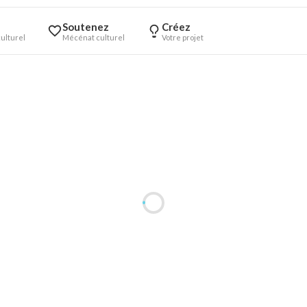
Soutenez
Créez
ulturel
Mécénat culturel
Votre projet