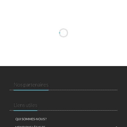
Nos partenaires
Liens utiles
QUI SOMMES-NOUS ?