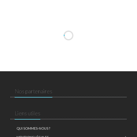
Nos partenaires
Liens utiles
QUI SOMMES-NOUS ?