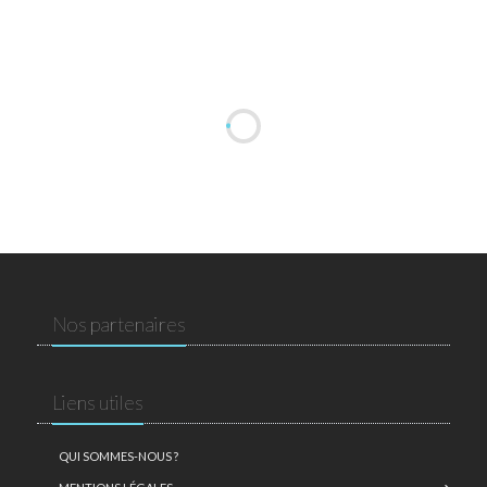
Nos partenaires
Liens utiles
QUI SOMMES-NOUS ?