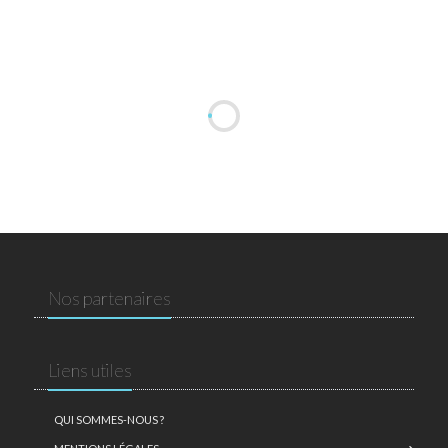
Nos partenaires
Liens utiles
QUI SOMMES-NOUS ?