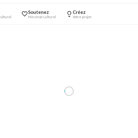
Soutenez
Créez
ulturel
Mécénat culturel
Votre projet