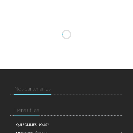
Nos partenaires
Liens utiles
QUI SOMMES-NOUS ?