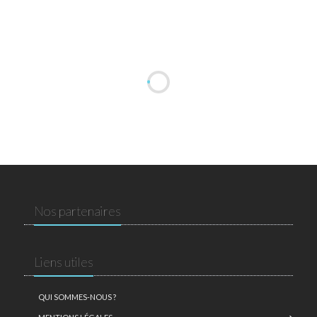
Nos partenaires
Liens utiles
QUI SOMMES-NOUS ?