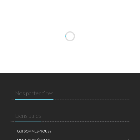
Nos partenaires
Liens utiles
QUI SOMMES-NOUS ?