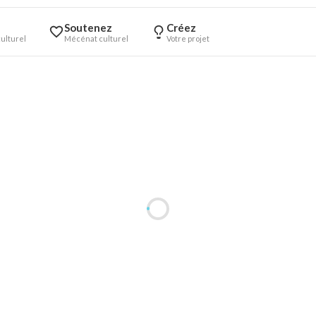
Soutenez
Créez
ulturel
Mécénat culturel
Votre projet