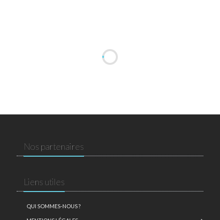
Nos partenaires
Liens utiles
QUI SOMMES-NOUS ?