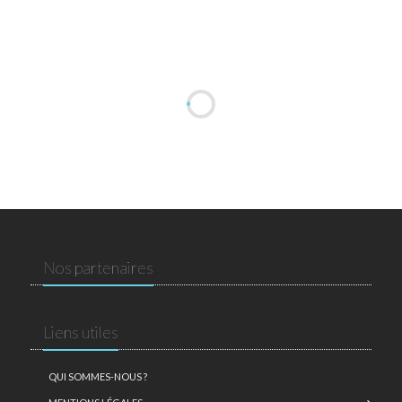
Nos partenaires
Liens utiles
QUI SOMMES-NOUS ?