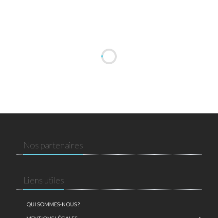
Nos partenaires
Liens utiles
QUI SOMMES-NOUS ?