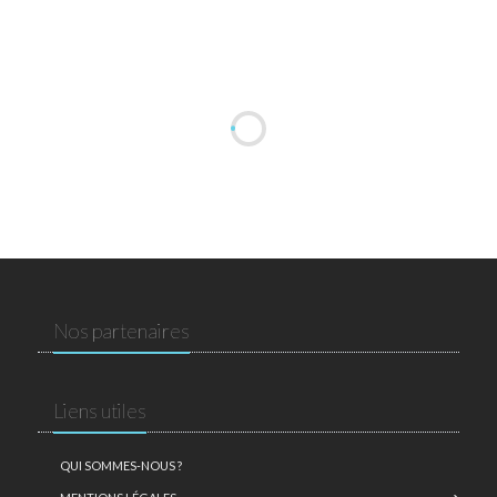
Nos partenaires
Liens utiles
QUI SOMMES-NOUS ?